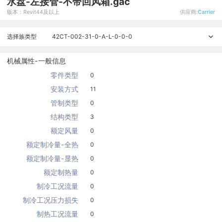
水盘-左接管-不带回风箱.gac
版本：Revit44及以上
供应商:
Carrier
选择族类型
42CT-002-31-0-A-L-0-0-0
机械属性-一般信息
零件类型
0
安装方式
11
管制类型
0
结构类型
3
额定风量
0
额定制冷量-全热
0
额定制冷量-显热
0
额定制热量
0
制冷工况流量
0
制冷工况压力损失
0
制热工况流量
0