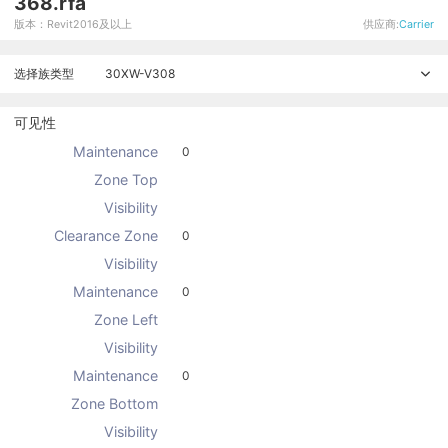
368.rfa
版本：Revit2016及以上
供应商:
Carrier
选择族类型
30XW-V308
可见性
Maintenance
0
Zone Top
Visibility
Clearance Zone
0
Visibility
Maintenance
0
Zone Left
Visibility
Maintenance
0
Zone Bottom
Visibility